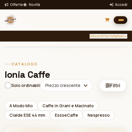
Offerte
Novità
Accedi
Sconti torrefattori
INTENSITÀ
TUTTE
Filtra per intensità
CATALOGO
Filtra
Ionia Caffe
Bevande
Filtri
Solo ordinabili
Prezzo crescente
A Modo Mio
Caffe in Grani e Macinato
Cialde ESE 44 mm
EssseCaffe
Nespresso