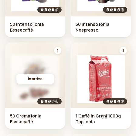
50 Intenso Ionia
50 Intenso Ionia
Esssecaffè
Nespresso
1
1
In arrivo
50 Crema Ionia
1 Caffè in Grani 1000g
Esssecaffè
Top Ionia