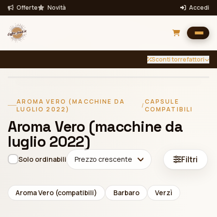
Offerte
Novità
Accedi
Sconti torrefattori
INTENSITÀ
TUTTE
Filtra per intensità
AROMA VERO (MACCHINE DA
CAPSULE
/
LUGLIO 2022)
COMPATIBILI
Filtra
Bevande
Aroma Vero (macchine da
luglio 2022)
Filtri
Solo ordinabili
Prezzo crescente
Aroma Vero (compatibili)
Barbaro
Verzì