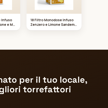
e Infuso
18 Filtro Monodose Infuso
mone e M
Zenzero e Limone Sandeme
trio
ato per il tuo locale,
liori torrefattori