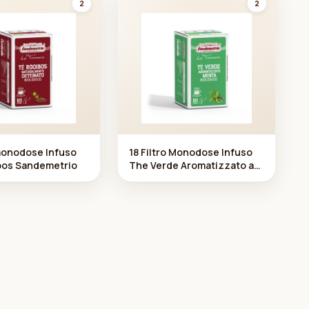
2
2
 monodose Infuso
18 Filtro Monodose Infuso
bos Sandemetrio
The Verde Aromatizzato a
lla Menta Biologico
Sandemetrio