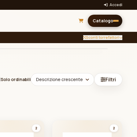
Accedi
Catalogo
Sconti torrefattori
Filtri
Solo ordinabili
Descrizione crescente
2
2