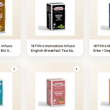
e Infuso
18 Filtro monodose Infuso
18 Filtro
 Bio S
English Breakfast Tea Sa
Erbe + De
ndemetrio
atore Ali
Sandemet
2
2