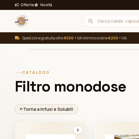
Offerte
Novità
Spedizione gratuita oltre
€500
+ IVA
|
Minimo ordine
€200
+ IVA
INTENSITÀ
TUTTE
Filtra per intensità
CATALOGO
Filtro monodose
Torna a Infusi e Solubili
2