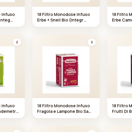
e Infuso
18 Filtro Monodose Infuso
18 Filtro
(Integ
Erbe + Snell Bio (Integr
Erbe Camo
)
atore Alimentare)
metrio
Sandemetrio
2
2
e Infuso
18 Filtro Monodose Infuso
18 Filtro
andemetr
Fragola e Lampone Bio Sa
Frutti Di
ndemetrio
emetrio