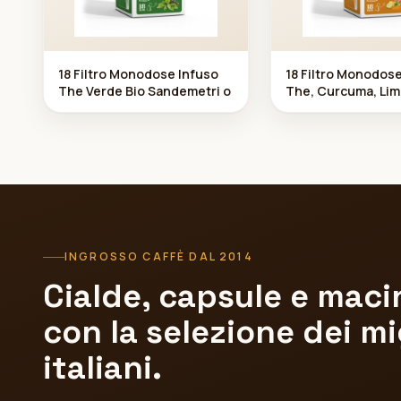
18 Filtro Monodose Infuso
18 Filtro Monodos
The Verde Bio Sandemetri o
The, Curcuma, Li
iele Sandemetrio
INGROSSO CAFFÈ DAL 2014
Cialde, capsule e macin
con la selezione dei mig
italiani.