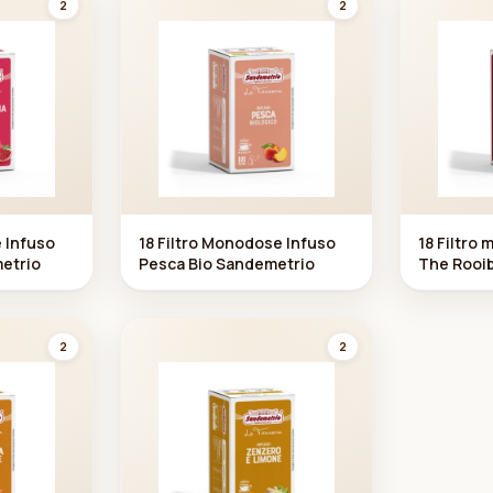
2
2
e Infuso
18 Filtro Monodose Infuso
18 Filtro
etrio
Pesca Bio Sandemetrio
The Rooi
2
2