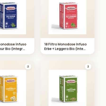
 Monodose Infuso
18 Filtro Monodose Infuso
pur Bio (Integr
Erbe + Leggero Bio (Inte
mentare)
gratore Alimentare)
rio
Sandemetrio
2
2