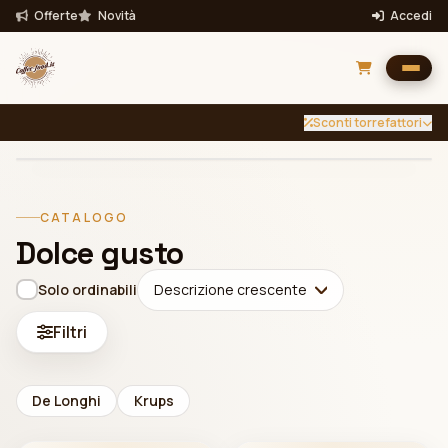
Offerte
Novità
Accedi
Sconti torrefattori
INTENSITÀ
TUTTE
Filtra per intensità
CATALOGO
Filtra
Dolce gusto
Bevande
Solo ordinabili
Descrizione crescente
Filtri
De Longhi
Krups