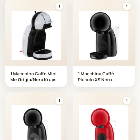
1
1
1 Macchina Caffè Mini
1 Macchina Caffè
Me Grigia/Nera Krups
Piccolo XS Nero
Dolce G usto
Antracite De Longhi
Dolce Gusto
1
1