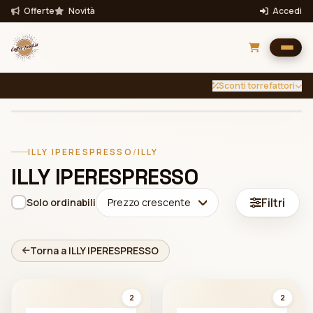
Offerte
Novità
Accedi
Sconti torrefattori
INTENSITÀ
TUTTE
Filtra per intensità
ILLY IPERESPRESSO
/
ILLY
Filtra
ILLY IPERESPRESSO
Bevande
Filtri
Solo ordinabili
Prezzo crescente
Torna a ILLY IPERESPRESSO
2
2