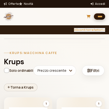
Offerte
Novità
Accedi
Sconti torrefattori
INTENSITÀ
TUTTE
Filtra per intensità
KRUPS
/
MACCHINA CAFFE
Filtra
Krups
Bevande
Filtri
Solo ordinabili
Prezzo crescente
Torna a Krups
1
1