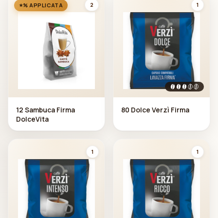
2
1
% APPLICATA
12 Sambuca Firma
80 Dolce Verzì Firma
DolceVita
1
1