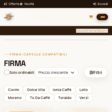
Offerte
Novità
Accedi
Sconti torrefattori
INTENSITÀ
TUTTE
Filtra per intensità
FIRMA
/
CAPSULE COMPATIBILI
Filtra
FIRMA
Bevande
Filtri
Solo ordinabili
Prezzo crescente
Covim
Dolce Vita
Ionia Caffè
Lollo
Moreno
To.Da Caffè
Toraldo
Verzì